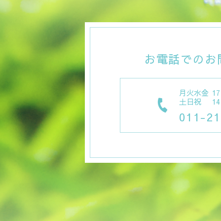
お電話でのお
月火水金
1
土日祝
1
011-21